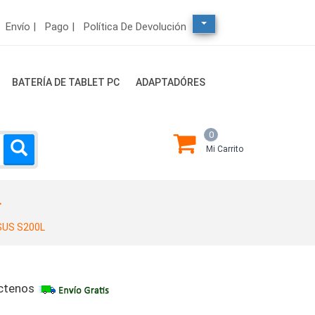
Envío |
Pago |
Política De Devolución
BATERÍA DE TABLET PC
ADAPTADÓRES
0
Mi Carrito
L
SUS S200L
ctenos