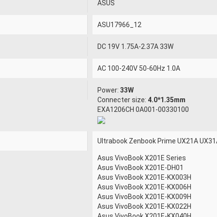
ASUS
ASU17966_12
DC 19V 1.75A-2.37A 33W
AC 100-240V 50-60Hz 1.0A
Power:
33W
Connecter size:
4.0*1.35mm
EXA1206CH 0A001-00330100
Ultrabook Zenbook Prime UX21A UX3
Asus VivoBook X201E Series
Asus VivoBook X201E-DH01
Asus VivoBook X201E-KX003H
Asus VivoBook X201E-KX006H
Asus VivoBook X201E-KX009H
Asus VivoBook X201E-KX022H
Asus VivoBook X201E-KX040H