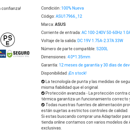
Condición :
100% Nueva
 confianza!
Código:
ASU17966_12
Marca:
ASUS
Corriente de entrada:
AC 100-240V 50-60Hz 1.0
Voltaje de la salida:
DC 19V 1.75A-2.37A 33W
Número de parte compatible:
S200L
Dimensiones:
4.0*1.35mm
Garantía:
12 meses de garantía y 30 días de dev
Disponibilidad:
¡En stock!
La tecnología de punta y las medidas de segu
misma fiabilidad que el original.
Protección avanzada - La protección contra 
térmica garantiza un funcionamiento correcto y
Todas nuestras fuentes de alimentación pro
están sujetas a estrictos controles de calidad.
Si estas buscando comprar una Adaptador para A
tienda online contamos con varios modelos de 
exclusivas.