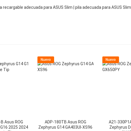
ía recargable adecuada para ASUS Slim | pila adecuada para ASUS Slim
Nuevo
Nuevo
-B Asus ROG
ADP-180TB Asus ROG
A21-330P1
 G16 2025 2024
Zephyrus G14 GA403UI-XS96
Zephyrus D