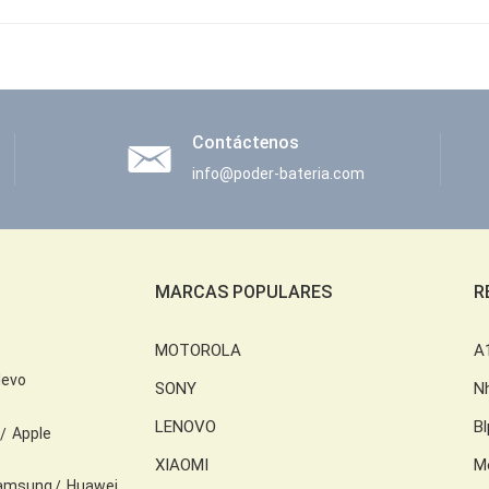
Contáctenos
info@poder-bateria.com
MARCAS POPULARES
R
MOTOROLA
A
levo
SONY
N
LENOVO
B
Apple
XIAOMI
M
amsung
Huawei