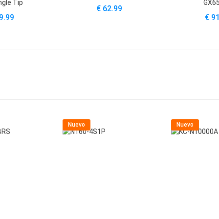
gle Tip
GX6
€ 62.99
9.99
€ 9
Nuevo
Nuevo