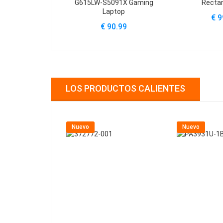
G615LW-S5091X Gaming
Rectan
Laptop
€ 9
€ 90.99
LOS PRODUCTOS CALIENTES
Nuevo
Nuevo