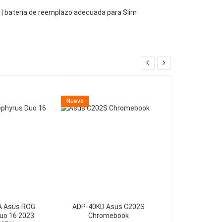
 | batería de reemplazo adecuada para Slim
Nuevo
Nuevo
A Asus ROG
ADP-40KD Asus C202S
90-N6APW200
uo 16 2023
Chromebook
X58L A53E 