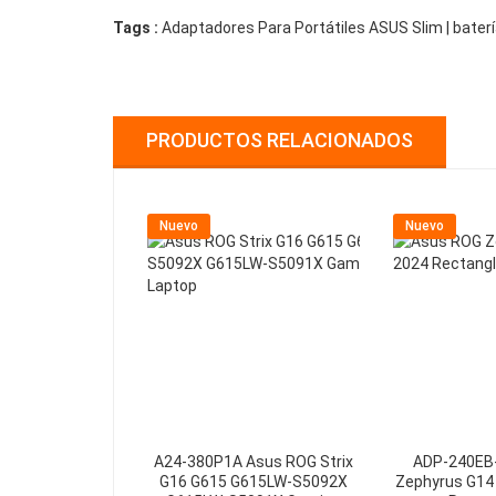
Tags :
Adaptadores Para Portátiles ASUS Slim | bater
PRODUCTOS RELACIONADOS
Nuevo
Nuevo
A24-380P1A Asus ROG Strix
ADP-240EB
G16 G615 G615LW-S5092X
Zephyrus G14