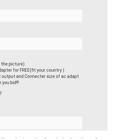
he picture).
apter for FREE(fit your country )
 output and Connecter size of ac adapt
you bid!!!
7