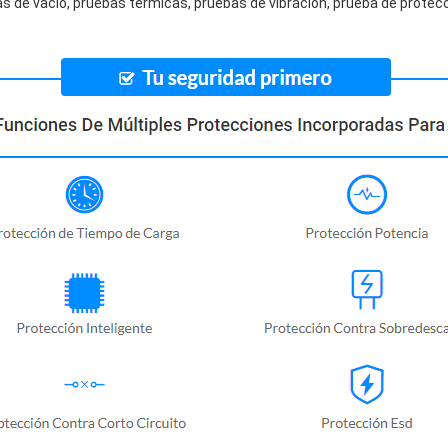
s de vacío, pruebas térmicas, pruebas de vibración, prueba de protecc