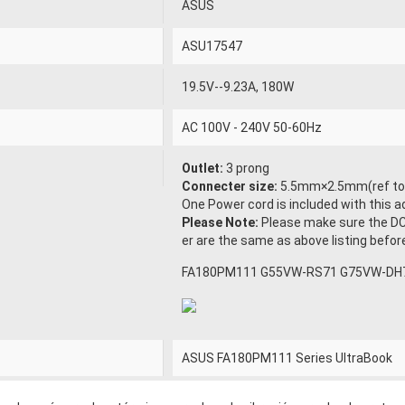
ASUS
ASU17547
19.5V--9.23A, 180W
AC 100V - 240V 50-60Hz
Outlet:
3 prong
Connecter size:
5.5mm×2.5mm(ref to t
One Power cord is included with this ad
Please Note:
Please make sure the DC
er are the same as above listing before 
FA180PM111 G55VW-RS71 G75VW-DH
ASUS FA180PM111 Series UltraBook