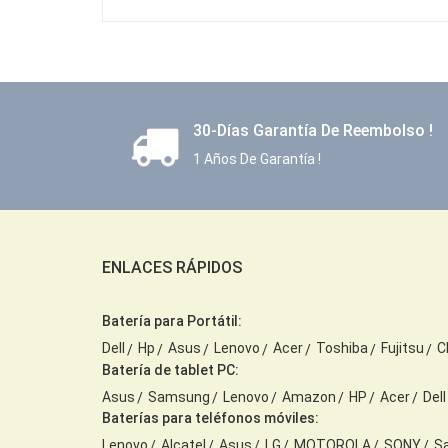
30-Días Garantía De Reembolso !
1 Años De Garantía !
ENLACES RÁPIDOS
Batería para Portátil:
Dell
Hp
Asus
Lenovo
Acer
Toshiba
Fujitsu
C
Batería de tablet PC:
Asus
Samsung
Lenovo
Amazon
HP
Acer
Dell
Baterías para teléfonos móviles:
Lenovo
Alcatel
Asus
LG
MOTOROLA
SONY
S