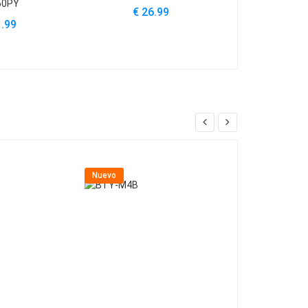
50PY
€ 26.99
€ 33
1.99
Nuevo
Nuevo