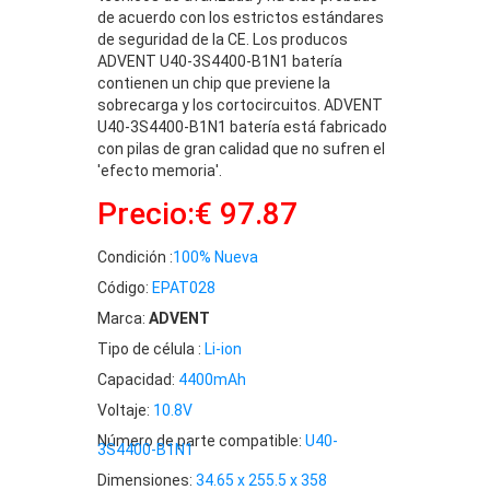
de acuerdo con los estrictos estándares
de seguridad de la CE. Los producos
ADVENT U40-3S4400-B1N1 batería
contienen un chip que previene la
sobrecarga y los cortocircuitos. ADVENT
U40-3S4400-B1N1 batería está fabricado
con pilas de gran calidad que no sufren el
'efecto memoria'.
Precio:€ 97.87
Condición :
100% Nueva
Código:
EPAT028
Marca:
ADVENT
Tipo de célula :
Li-ion
Capacidad:
4400mAh
Voltaje:
10.8V
Número de parte compatible:
U40-
3S4400-B1N1
Dimensiones:
34.65 x 255.5 x 358