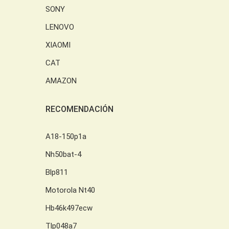
SONY
LENOVO
XIAOMI
CAT
AMAZON
RECOMENDACIÓN
A18-150p1a
Nh50bat-4
Blp811
Motorola Nt40
Hb46k497ecw
Tlp048a7