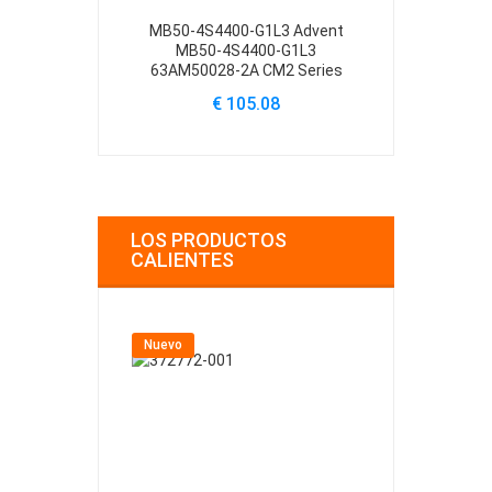
MB50-4S4400-G1L3 Advent
A14-S5-3S2
MB50-4S4400-G1L3
Modena M100
63AM50028-2A CM2 Series
M20
€ 105.08
€
LOS PRODUCTOS
CALIENTES
Nuevo
Nuevo