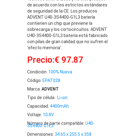
de acuerdo con los estrictos estándares
de seguridad de la CE. Los producos
ADVENT U40-3S4400-G1L3 batería
contienen un chip que previene la
sobrecarga y los cortocircuitos. ADVENT
U40-3S4400-G1L3 batería está fabricado
con pilas de gran calidad que no sufren el
'efecto memoria'.
Precio:€ 97.87
Condición :
100% Nueva
Código:
EPAT028
Marca:
ADVENT
Tipo de célula :
Li-ion
Capacidad:
4400mAh
Voltaje:
10.8V
Número de parte compatible:
U40-
3S4400-G1L3
Dimensiones:
34.65 x 255.5 x 358