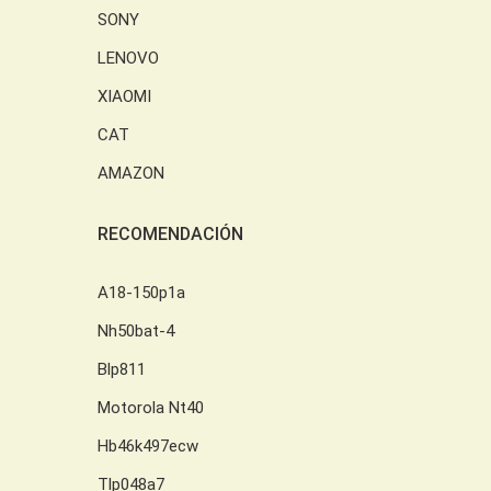
SONY
LENOVO
XIAOMI
CAT
AMAZON
RECOMENDACIÓN
A18-150p1a
Nh50bat-4
Blp811
Motorola Nt40
Hb46k497ecw
Tlp048a7