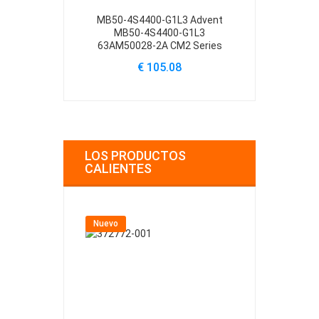
MB50-4S4400-G1L3 Advent
A14-S5-3S2
MB50-4S4400-G1L3
Modena M100
63AM50028-2A CM2 Series
M20
€ 105.08
€
LOS PRODUCTOS
CALIENTES
Nuevo
Nuevo