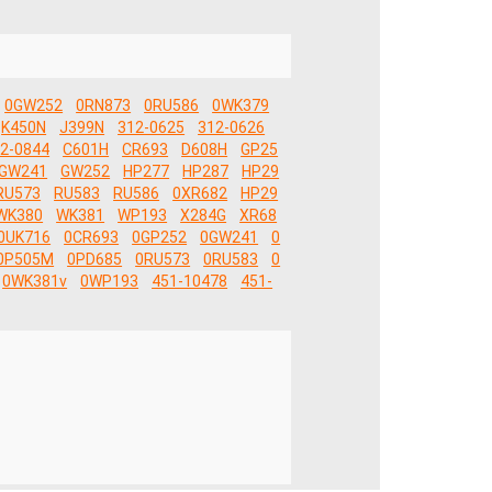
0GW252
0RN873
0RU586
0WK379
K450N
J399N
312-0625
312-0626
2-0844
C601H
CR693
D608H
GP25
GW241
GW252
HP277
HP287
HP29
RU573
RU583
RU586
0XR682
HP29
WK380
WK381
WP193
X284G
XR68
0UK716
0CR693
0GP252
0GW241
0
0P505M
0PD685
0RU573
0RU583
0
0WK381v
0WP193
451-10478
451-