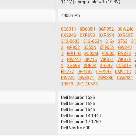
11.1V ( compatible with 10.8V)
4400mAh
0C601H
0D608H
0GP952
0GW240
0X284G
0XR693
0XR694
0XR697
312-0633
312-0634
312-
0763
31
2
GP952
G555N
0F965N
GW240
7
M911G
P505M
PD685
RN873
7
RW240
UK716
WK371
WK379
2
XR693
XR694
XR697
0C601H
HP277
0HP287
0HP297
0M911G
RW240
0WK371
0WK380
0WK381
10533
451-10528
Dell Inspiron 1525
Dell Inspiron 1526
Dell Inspiron 1545
Dell Inspiron 14 1440
Dell Inspiron 17 1750
Dell Vostro 500