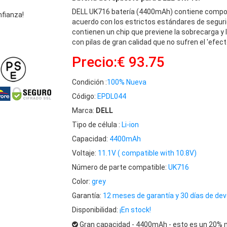
DELL UK716 batería (4400mAh) contiene compon
nfianza!
acuerdo con los estrictos estándares de seguri
contienen un chip que previene la sobrecarga y 
con pilas de gran calidad que no sufren el 'efec
Precio:€ 93.75
Condición :
100% Nueva
Código:
EPDL044
Marca:
DELL
Tipo de célula :
Li-ion
Capacidad:
4400mAh
Voltaje:
11.1V ( compatible with 10.8V)
Número de parte compatible:
UK716
Color:
grey
Garantía:
12 meses de garantía y 30 días de dev
Disponibilidad:
¡En stock!
Gran capacidad - 4400mAh - esto es un 20% m