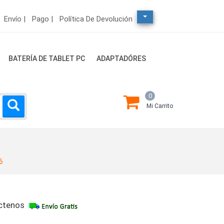
Envío |
Pago |
Política De Devolución
BATERÍA DE TABLET PC
ADAPTADÓRES
0
Mi Carrito
6
ctenos