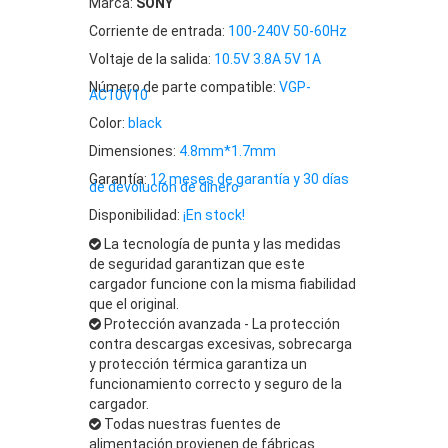
Marca:
SONY
Corriente de entrada:
100-240V 50-60Hz
Voltaje de la salida:
10.5V 3.8A 5V 1A
Número de parte compatible:
VGP-
AC10V10
Color:
black
Dimensiones:
4.8mm*1.7mm
Garantía:
12 meses de garantía y 30 días
de devolución de dinero
Disponibilidad:
¡En stock!
La tecnología de punta y las medidas
de seguridad garantizan que este
cargador funcione con la misma fiabilidad
que el original.
Protección avanzada - La protección
contra descargas excesivas, sobrecarga
y protección térmica garantiza un
funcionamiento correcto y seguro de la
cargador.
Todas nuestras fuentes de
alimentación provienen de fábricas