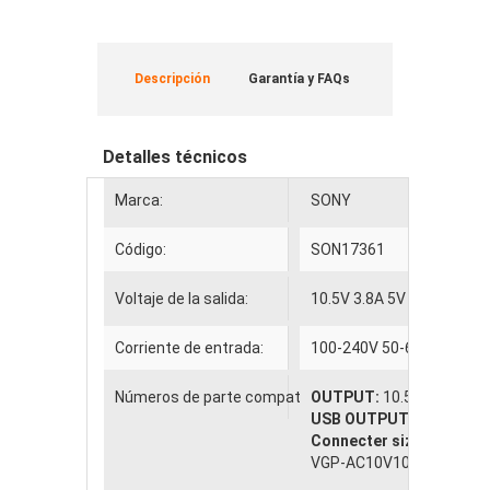
Descripción
Garantía y FAQs
Detalles técnicos
Marca:
SONY
Código:
SON17361
Voltaje de la salida:
10.5V 3.8A 5V 1A
Corriente de entrada:
100-240V 50-60Hz
Números de parte compatibles
OUTPUT:
10.5V 3.8A
USB OUTPUT:
5V 1A
Connecter size:
4.8 mm×1
VGP-AC10V10 VGP-AC10