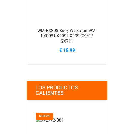
WM-EX808 Sony Walkman WM-
WM-EX Sony
EX808 EX909 EX999 GX707
GX711
€
€ 18.99
LOS PRODUCTOS
CALIENTES
Nuevo
Nuevo