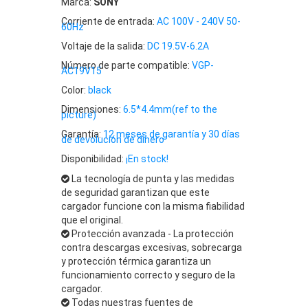
Marca:
SONY
Corriente de entrada:
AC 100V - 240V 50-
60Hz
Voltaje de la salida:
DC 19.5V-6.2A
Número de parte compatible:
VGP-
AC19V15
Color:
black
Dimensiones:
6.5*4.4mm(ref to the
picture)
Garantía:
12 meses de garantía y 30 días
de devolución de dinero
Disponibilidad:
¡En stock!
La tecnología de punta y las medidas
de seguridad garantizan que este
cargador funcione con la misma fiabilidad
que el original.
Protección avanzada - La protección
contra descargas excesivas, sobrecarga
y protección térmica garantiza un
funcionamiento correcto y seguro de la
cargador.
Todas nuestras fuentes de