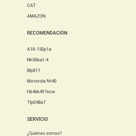
CAT
AMAZON
RECOMENDACIÓN
A18-150p1a
Nh50bat-4
Blp811
Motorola Nt40
Hb46k497ecw
Tlp048a7
SERVICIO
¿Quiénes somos?