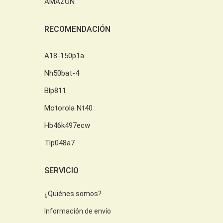
AMAZON
RECOMENDACIÓN
A18-150p1a
Nh50bat-4
Blp811
Motorola Nt40
Hb46k497ecw
Tlp048a7
SERVICIO
¿Quiénes somos?
Información de envío