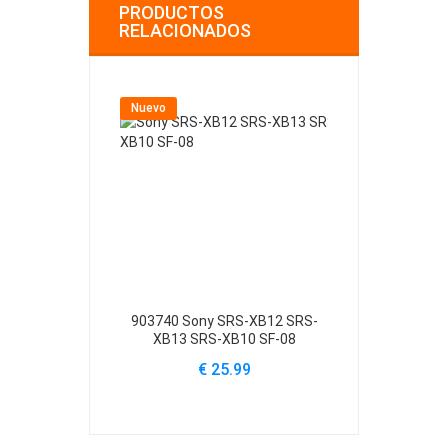
PRODUCTOS
RELACIONADOS
Nuevo
Nuevo
903740 Sony SRS-XB12 SRS-
BP-5 Sony Di
XB13 SRS-XB10 SF-08
€
€ 25.99