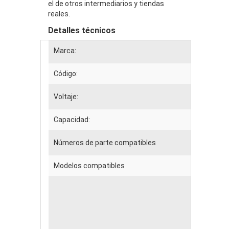
el de otros intermediarios y tiendas
reales.
Detalles técnicos
Marca:
S
Código:
E
Voltaje:
11
Capacidad:
5
Números de parte compatibles
V
Modelos compatibles