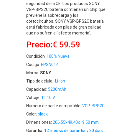
seguridad de la CE. Los producos SONY
VGP-BPS2C batería contienen un chip que
previene la sobrecarga y los
cortocircuitos. SONY VGP-BPS2C batería
está fabricado con pilas de gran calidad
que no sufren el 'efecto memoria'.
Precio:€ 59.59
Condición :
100% Nueva
Código:
EPSN014
Marca:
SONY
Tipo de célula :
Li-ion
Capacidad:
5200mAh
Voltaje:
11.10 V
Número de parte compatible:
VGP-BPS2C
Color:
black
Dimensiones:
206.55x49.40x19.50 mm
Garantía:
12 meses de garantía y 30 días