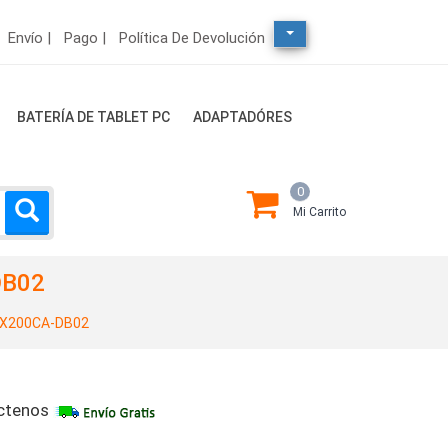
Envío |
Pago |
Política De Devolución
BATERÍA DE TABLET PC
ADAPTADÓRES
0
Mi Carrito
DB02
 X200CA-DB02
ctenos