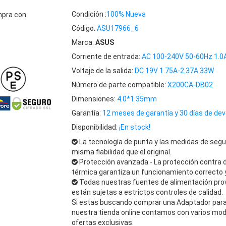
Condición :
100% Nueva
mpra con
Código:
ASU17966_6
Marca:
ASUS
Corriente de entrada:
AC 100-240V 50-60Hz 1.0
Voltaje de la salida:
DC 19V 1.75A-2.37A 33W
Número de parte compatible:
X200CA-DB02
Dimensiones:
4.0*1.35mm
Garantía:
12 meses de garantía y 30 días de dev
Disponibilidad:
¡En stock!
La tecnología de punta y las medidas de segu
misma fiabilidad que el original.
Protección avanzada - La protección contra 
térmica garantiza un funcionamiento correcto y
Todas nuestras fuentes de alimentación pro
están sujetas a estrictos controles de calidad.
Si estas buscando comprar una Adaptador para 
nuestra tienda online contamos con varios mod
ofertas exclusivas.