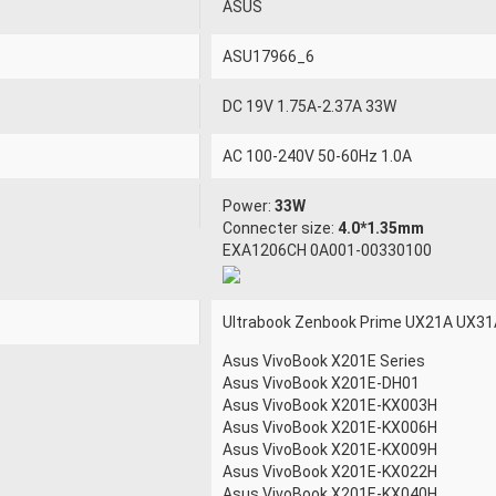
ASUS
ASU17966_6
DC 19V 1.75A-2.37A 33W
AC 100-240V 50-60Hz 1.0A
Power:
33W
Connecter size:
4.0*1.35mm
EXA1206CH 0A001-00330100
Ultrabook Zenbook Prime UX21A UX3
Asus VivoBook X201E Series
Asus VivoBook X201E-DH01
Asus VivoBook X201E-KX003H
Asus VivoBook X201E-KX006H
Asus VivoBook X201E-KX009H
Asus VivoBook X201E-KX022H
Asus VivoBook X201E-KX040H