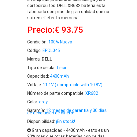
cortocircuitos. DELL XR682 batería está
fabricado con pilas de gran calidad que no
sufren el 'efecto memoria'.
Precio:€ 93.75
Condición :
100% Nueva
Código:
EPDL045
Marca:
DELL
Tipo de célula :
Li-ion
Capacidad:
4400mAh
Voltaje:
11.1V ( compatible with 10.8V)
Número de parte compatible:
XR682
Color:
grey
Garantía:
12 meses de garantía y 30 días
de devolución de dinero
Disponibilidad:
¡En stock!
Gran capacidad - 4400mAh - esto es un
20% más que otras baterías con celdas