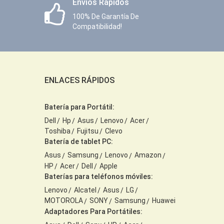
Envíos Rápidos
100% De Garantía De
Compatibilidad!
ENLACES RÁPIDOS
Batería para Portátil:
Dell
Hp
Asus
Lenovo
Acer
Toshiba
Fujitsu
Clevo
Batería de tablet PC:
Asus
Samsung
Lenovo
Amazon
HP
Acer
Dell
Apple
Baterías para teléfonos móviles:
Lenovo
Alcatel
Asus
LG
MOTOROLA
SONY
Samsung
Huawei
Adaptadores Para Portátiles: