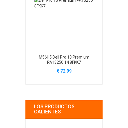
M56H5 Dell Pro 13 Premium
61YXV Dell Al
PA13250 14 8FKK7
A
€ 72.99
€
LOS PRODUCTOS
CALIENTES