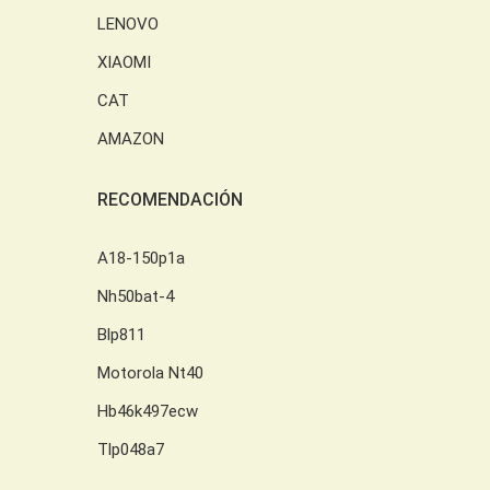
LENOVO
XIAOMI
CAT
AMAZON
RECOMENDACIÓN
A18-150p1a
Nh50bat-4
Blp811
Motorola Nt40
Hb46k497ecw
Tlp048a7