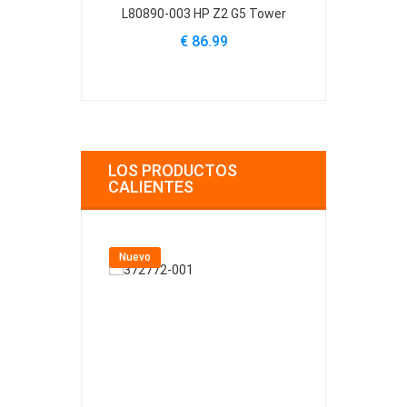
L80890-003 HP Z2 G5 Tower
L80890-001 
€ 86.99
€
LOS PRODUCTOS
CALIENTES
Nuevo
Nuevo