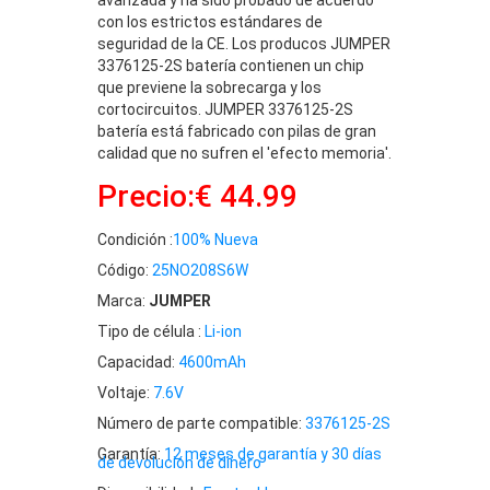
con los estrictos estándares de
seguridad de la CE. Los producos JUMPER
3376125-2S batería contienen un chip
que previene la sobrecarga y los
cortocircuitos. JUMPER 3376125-2S
batería está fabricado con pilas de gran
calidad que no sufren el 'efecto memoria'.
Precio:€ 44.99
Condición :
100% Nueva
Código:
25NO208S6W
Marca:
JUMPER
Tipo de célula :
Li-ion
Capacidad:
4600mAh
Voltaje:
7.6V
Número de parte compatible:
3376125-2S
Garantía:
12 meses de garantía y 30 días
de devolución de dinero