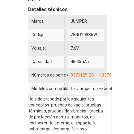
Detalles técnicos
Marca:
JUMPER
Código:
25NO208S6W
Voltaje:
7.6V
Capacidad:
4600mAh
Números de parte compatibles
3376125-2S
H-3376125-2S
Modelos compatibles
for Jumper s5 EZbook X3 laptop
Ha sido probado por los siguientes
conceptos: pruebas de vacío, pruebas
térmicas, pruebas de vibración, prueba
de protección contra impactos, de
cortocircuito externo, el impacto, la
sobrecarga, descarga forzosa.