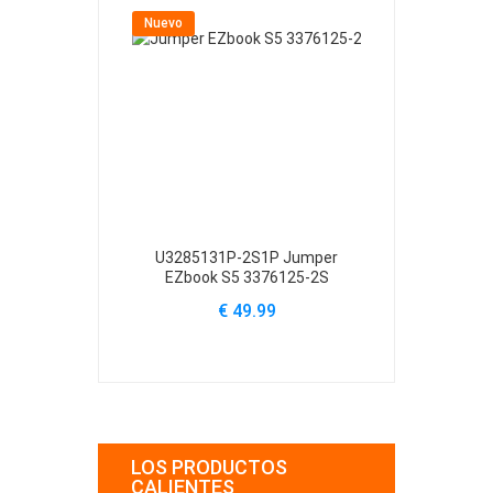
Nuevo
Nuevo
U3285131P-2S1P Jumper
SHT3585130 
EZbook S5 3376125-2S
€
€ 49.99
LOS PRODUCTOS
CALIENTES