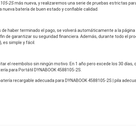
8105-2S
más nueva, y realizaremos una serie de pruebas estrictas para 
la nueva batería de buen estado y confiable calidad.
és de haber terminado el pago, se volverá automáticamente a la página
fin de garantizar su seguridad financiera. Además, durante todo el pro
 es simple y fácil.
icitar el reembolso sin ningún motivo. En 1 año pero excede los 30 días
Batería para Portátil DYNABOOK 4588105-2S.
batería recargable adecuada para DYNABOOK 4588105-2S | pila adecu