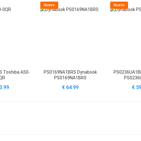
Nuevo
Nuevo
 Toshiba A50-
PS0169NA1BRS Dynabook
PS0236UA1B
QR
PS0169NA1BRS
PS0236
3.99
€ 64.99
€ 5