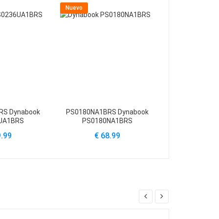
Nuevo
Nuevo
RS Dynabook
PS0180NA1BRS Dynabook
PS0122NA1BR
UA1BRS
PS0180NA1BRS
X40
9.99
€ 68.99
€ 68