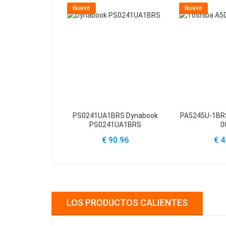
Nuevo
Nuevo
PS0241UA1BRS Dynabook
PA5245U-1BRS
PS0241UA1BRS
0
€ 90.96
€ 4
LOS PRODUCTOS CALIENTES