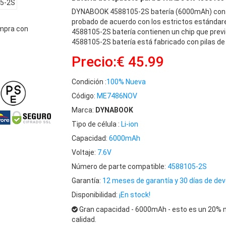
DYNABOOK 4588105-2S batería (6000mAh) cont
probado de acuerdo con los estrictos estándar
mpra con
4588105-2S batería contienen un chip que previ
4588105-2S batería está fabricado con pilas de 
Precio:€ 45.99
Condición :
100% Nueva
Código:
ME7486NOV
Marca:
DYNABOOK
Tipo de célula :
Li-ion
Capacidad:
6000mAh
Voltaje:
7.6V
Número de parte compatible:
4588105-2S
Garantía:
12 meses de garantía y 30 días de dev
Disponibilidad:
¡En stock!
Gran capacidad - 6000mAh - esto es un 20% m
calidad.