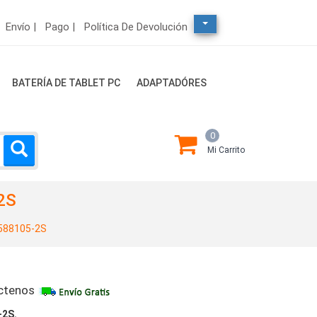
Envío |
Pago |
Política De Devolución
BATERÍA DE TABLET PC
ADAPTADÓRES
0
Mi Carrito
2S
588105-2S
ctenos
-2S.