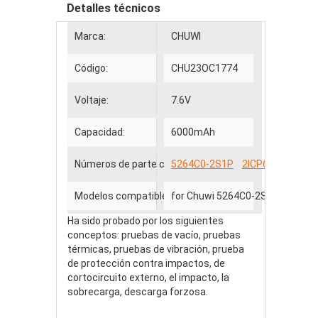
Detalles técnicos
Marca:
CHUWI
Código:
CHU23OC1774
Voltaje:
7.6V
Capacidad:
6000mAh
Números de parte compatibles
5264C0-2S1P
2ICP6/64/120
Modelos compatibles
for Chuwi 5264C0-2S1P 2ICP6/
Ha sido probado por los siguientes
conceptos: pruebas de vacío, pruebas
térmicas, pruebas de vibración, prueba
de protección contra impactos, de
cortocircuito externo, el impacto, la
sobrecarga, descarga forzosa.