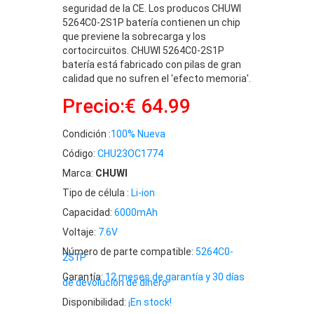
seguridad de la CE. Los producos CHUWI
5264C0-2S1P batería contienen un chip
que previene la sobrecarga y los
cortocircuitos. CHUWI 5264C0-2S1P
batería está fabricado con pilas de gran
calidad que no sufren el 'efecto memoria'.
Precio:€ 64.99
Condición :
100% Nueva
Código:
CHU23OC1774
Marca:
CHUWI
Tipo de célula :
Li-ion
Capacidad:
6000mAh
Voltaje:
7.6V
Número de parte compatible:
5264C0-
2S1P
Garantía:
12 meses de garantía y 30 días
de devolución de dinero
Disponibilidad:
¡En stock!