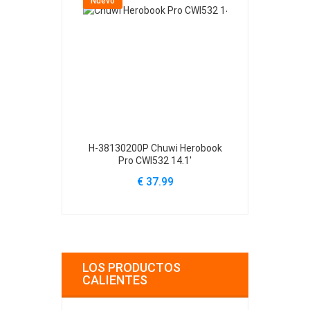
Nuevo
Nuevo
H-38130200P Chuwi Herobook
3061D0 Ch
Pro CWI532 14.1'
€
€ 37.99
LOS PRODUCTOS
CALIENTES