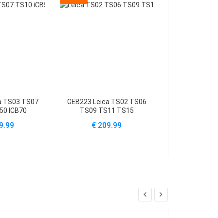
a TS03 TS07
GEB223 Leica TS02 TS06
GEB364 Leica
50 ICB70
TS09 TS11 TS15
954519 GEB
CS
9.99
€ 209.99
€ 28