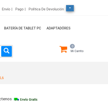
Envío |
Pago |
Política De Devolución
BATERÍA DE TABLET PC
ADAPTADÓRES
0
Mi Carrito
CL6
ctenos