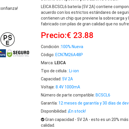
LEICA BCSCL6 batería (5V 2A) contiene compon
confianza!
acuerdo con los estrictos estándares de seguri
contienen un chip que previene la sobrecarga y 
fabricado con pilas de gran calidad que no sufre
Precio:€ 23.88
Condición :
100% Nueva
Código:
ECN7M26A48P
Marca:
LEICA
Tipo de célula :
Li-ion
Capacidad:
5V 2A
Voltaje:
8.4V 1000mA
Número de parte compatible:
BCSCL6
Garantía:
12 meses de garantía y 30 días de dev
Disponibilidad:
¡En stock!
Gran capacidad - 5V 2A - esto es un 20% más 
calidad.