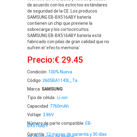
de acuerdo con los estrictos estándares
de seguridad de la CE. Los producos
SAMSUNG EB-BX516ABY batería
contienen un chip que previene la
sobrecarga y los cortocircuitos.
SAMSUNG EB-BX516ABY batería está
fabricado con pilas de gran calidad que no
sufren el 'efecto memoria'.
Precio:€ 29.45
Condición :
100% Nueva
Código:
2605BA1143L_Ta
Marca:
SAMSUNG
Tipo de célula :
Li-ion
Capacidad:
7760mAh
Voltaje:
3.86V
Número de parte compatible:
EB-
BX516ABY
Garantía:
12 meses de garantía y 30 días
de devolución de dinero