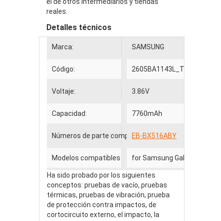
el de otros intermediarios y tiendas
reales.
Detalles técnicos
Marca:
SAMSUNG
Código:
2605BA1143L_Ta
Voltaje:
3.86V
Capacidad:
7760mAh
Números de parte compatibles
EB-BX516ABY
Modelos compatibles
for Samsung Galaxy Tab S9
Ha sido probado por los siguientes
conceptos: pruebas de vacío, pruebas
térmicas, pruebas de vibración, prueba
de protección contra impactos, de
cortocircuito externo, el impacto, la