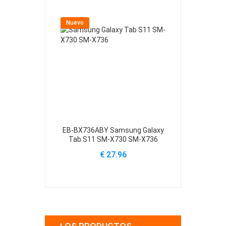
Nuevo
Nuevo
EB-BX736ABY Samsung Galaxy
EB-BX236A
Tab S11 SM-X730 SM-X736
A11 Plus S
€ 27.96
€