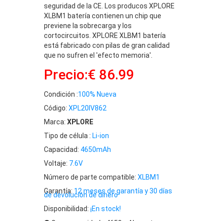
seguridad de la CE. Los producos XPLORE
XLBM1 batería contienen un chip que
previene la sobrecarga y los
cortocircuitos. XPLORE XLBM1 batería
está fabricado con pilas de gran calidad
que no sufren el 'efecto memoria'.
Precio:€ 86.99
Condición :
100% Nueva
Código:
XPL20IV862
Marca:
XPLORE
Tipo de célula :
Li-ion
Capacidad:
4650mAh
Voltaje:
7.6V
Número de parte compatible:
XLBM1
Garantía:
12 meses de garantía y 30 días
de devolución de dinero
Disponibilidad:
¡En stock!