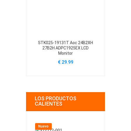
STK025-19131T Aoc 24B2XH
LR46049 Ran
27B2H ADPC1925EX LCD
20
Monitor
€
€ 29.99
LOS PRODUCTOS
CALIENTES
Nuevo
Nuevo